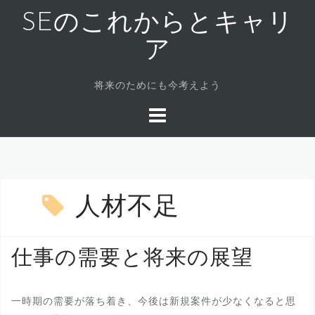
コ
SEのこれからとキャリ
ン
テ
ア
ン
ツ
将来のためにも今考えよう
へ
ス
キ
ッ
プ
人材不足
仕事の需要と将来の展望
一時期の需要が落ち着き、今後は新規案件が少なくなると思