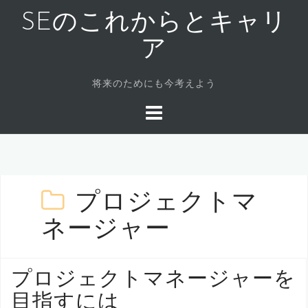
コ
SEのこれからとキャリ
ン
テ
ア
ン
ツ
将来のためにも今考えよう
へ
ス
キ
ッ
プ
プロジェクトマ
ネージャー
プロジェクトマネージャーを
目指すには